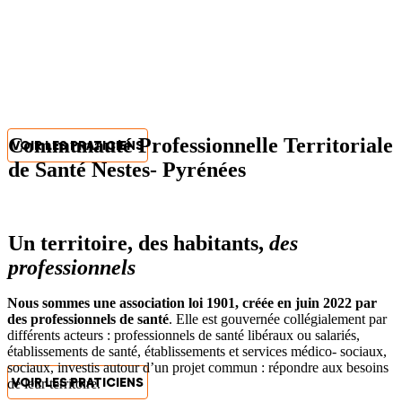
Professionnelles Territoriales
De Santé En Neste Barousse
Retrouvez les maisons de santé pluriprofessionnelle (MSP) de
notre territoire ainsi que les praticiens qui y exercent.
Communauté Professionnelle Territoriale
VOIR LES PRATICIENS
de Santé Nestes- Pyrénées
Communauté Professionnelles Territoriales
De Santé
Un territoire, des habitants,
des
Vous Êtes Professionnels ?
professionnels
Adhérer À La CPTS
Nous sommes une association loi 1901, créée en juin 2022 par
des professionnels de santé
. Elle est gouvernée collégialement par
Retrouvez les maisons de santé pluriprofessionnelle (MSP) de
différents acteurs : professionnels de santé libéraux ou salariés,
notre territoire ainsi que les praticiens qui y exercent.
établissements de santé, établissements et services médico- sociaux,
sociaux, investis autour d’un projet commun : répondre aux besoins
VOIR LES PRATICIENS
de leur territoire.